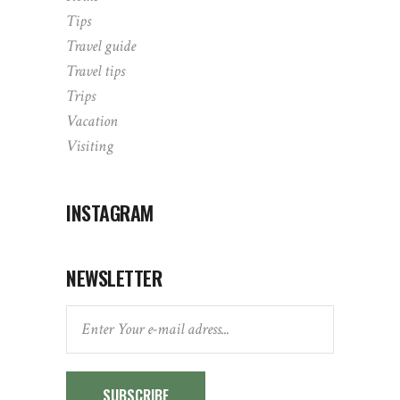
Tips
Travel guide
Travel tips
Trips
Vacation
Visiting
INSTAGRAM
NEWSLETTER
SUBSCRIBE