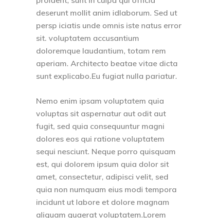
proident, sunt in culpa qui officia
deserunt mollit anim idlaborum. Sed ut
persp iciatis unde omnis iste natus error
sit. voluptatem accusantium
doloremque laudantium, totam rem
aperiam. Architecto beatae vitae dicta
sunt explicabo.Eu fugiat nulla pariatur.
Nemo enim ipsam voluptatem quia
voluptas sit aspernatur aut odit aut
fugit, sed quia consequuntur magni
dolores eos qui ratione voluptatem
sequi nesciunt. Neque porro quisquam
est, qui dolorem ipsum quia dolor sit
amet, consectetur, adipisci velit, sed
quia non numquam eius modi tempora
incidunt ut labore et dolore magnam
aliquam quaerat voluptatem.Lorem