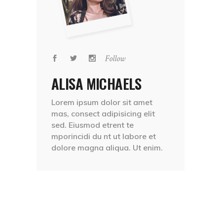
Follow
ALISA MICHAELS
Lorem ipsum dolor sit amet
mas, consect adipisicing elit
sed. Eiusmod etrent te
mporincidi du nt ut labore et
dolore magna aliqua. Ut enim.