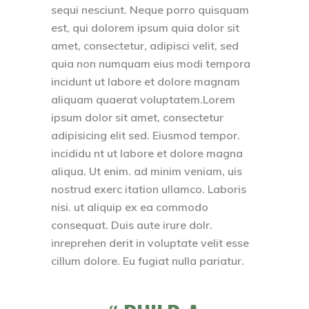
sequi nesciunt. Neque porro quisquam
est, qui dolorem ipsum quia dolor sit
amet, consectetur, adipisci velit, sed
quia non numquam eius modi tempora
incidunt ut labore et dolore magnam
aliquam quaerat voluptatem.Lorem
ipsum dolor sit amet, consectetur
adipisicing elit sed. Eiusmod tempor.
incididu nt ut labore et dolore magna
aliqua. Ut enim. ad minim veniam, uis
nostrud exerc itation ullamco. Laboris
nisi. ut aliquip ex ea commodo
consequat. Duis aute irure dolr.
inreprehen derit in voluptate velit esse
cillum dolore. Eu fugiat nulla pariatur.