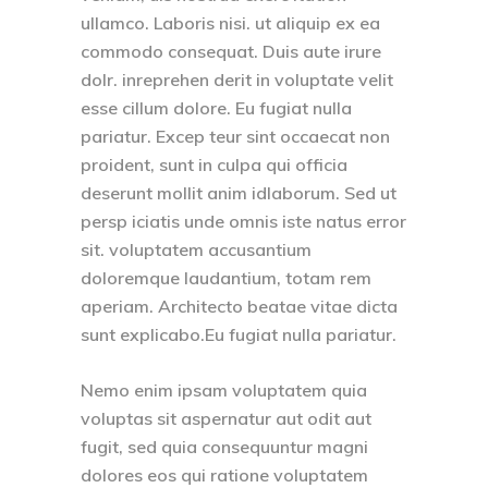
ullamco. Laboris nisi. ut aliquip ex ea
commodo consequat. Duis aute irure
dolr. inreprehen derit in voluptate velit
esse cillum dolore. Eu fugiat nulla
pariatur. Excep teur sint occaecat non
proident, sunt in culpa qui officia
deserunt mollit anim idlaborum. Sed ut
persp iciatis unde omnis iste natus error
sit. voluptatem accusantium
doloremque laudantium, totam rem
aperiam. Architecto beatae vitae dicta
sunt explicabo.Eu fugiat nulla pariatur.
Nemo enim ipsam voluptatem quia
voluptas sit aspernatur aut odit aut
fugit, sed quia consequuntur magni
dolores eos qui ratione voluptatem