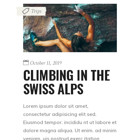
Trips
October 11, 2019
CLIMBING IN THE
SWISS ALPS
Lorem ipsum dolor sit amet,
consectetur adipisicing elit sed.
Eiusmod tempor. incididu nt ut labore et
dolore magna aliqua. Ut enim. ad minim
veniam, uis nostrud exerc itation