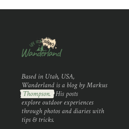
Based in Utah, USA,
Wanderland is a blog by Markus
Thompson.
His posts
explore outdoor experiences
through photos and diaries with
tips & tricks.