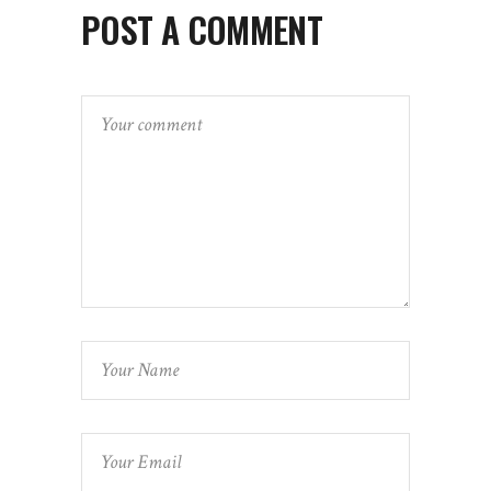
POST A COMMENT