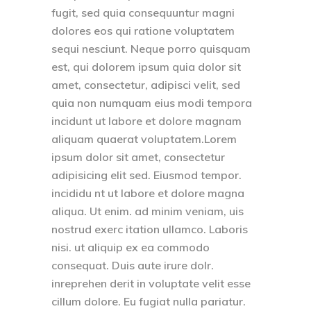
fugit, sed quia consequuntur magni
dolores eos qui ratione voluptatem
sequi nesciunt. Neque porro quisquam
est, qui dolorem ipsum quia dolor sit
amet, consectetur, adipisci velit, sed
quia non numquam eius modi tempora
incidunt ut labore et dolore magnam
aliquam quaerat voluptatem.Lorem
ipsum dolor sit amet, consectetur
adipisicing elit sed. Eiusmod tempor.
incididu nt ut labore et dolore magna
aliqua. Ut enim. ad minim veniam, uis
nostrud exerc itation ullamco. Laboris
nisi. ut aliquip ex ea commodo
consequat. Duis aute irure dolr.
inreprehen derit in voluptate velit esse
cillum dolore. Eu fugiat nulla pariatur.