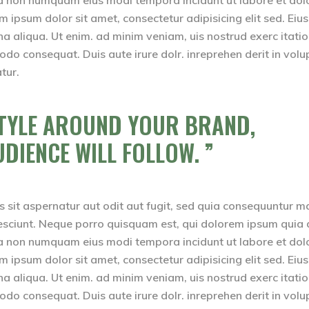
quia non numquam eius modi tempora incidunt ut labore et dol
psum dolor sit amet, consectetur adipisicing elit sed. Ei
na aliqua. Ut enim. ad minim veniam, uis nostrud exerc itati
odo consequat. Duis aute irure dolr. inreprehen derit in volu
atur.
STYLE AROUND YOUR BRAND,
UDIENCE WILL FOLLOW.
sit aspernatur aut odit aut fugit, sed quia consequuntur m
esciunt. Neque porro quisquam est, qui dolorem ipsum quia 
quia non numquam eius modi tempora incidunt ut labore et dol
psum dolor sit amet, consectetur adipisicing elit sed. Ei
na aliqua. Ut enim. ad minim veniam, uis nostrud exerc itati
odo consequat. Duis aute irure dolr. inreprehen derit in volu