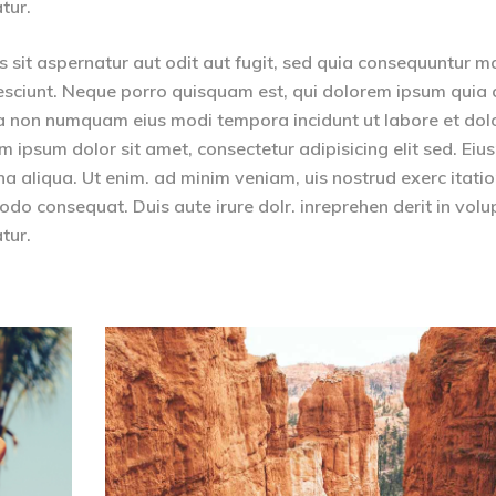
atur.
sit aspernatur aut odit aut fugit, sed quia consequuntur m
esciunt. Neque porro quisquam est, qui dolorem ipsum quia 
quia non numquam eius modi tempora incidunt ut labore et dol
psum dolor sit amet, consectetur adipisicing elit sed. Ei
na aliqua. Ut enim. ad minim veniam, uis nostrud exerc itati
odo consequat. Duis aute irure dolr. inreprehen derit in volu
atur.