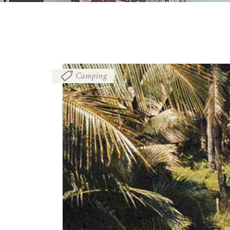
Camping