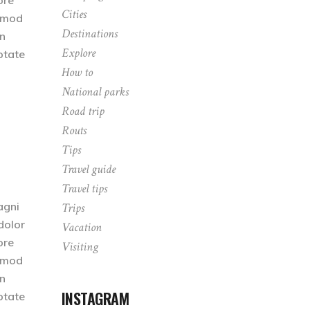
ore
Cities
usmod
Destinations
on
Explore
ptate
How to
National parks
Road trip
Routs
Tips
Travel guide
Travel tips
agni
Trips
dolor
Vacation
ore
Visiting
usmod
on
INSTAGRAM
ptate