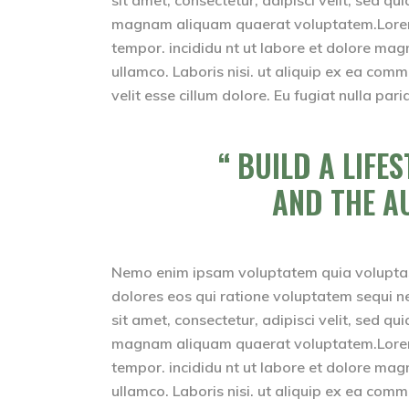
sit amet, consectetur, adipisci velit, sed 
magnam aliquam quaerat voluptatem.Lorem i
tempor. incididu nt ut labore et dolore mag
ullamco. Laboris nisi. ut aliquip ex ea comm
velit esse cillum dolore. Eu fugiat nulla pari
BUILD A LIFE
AND THE A
Nemo enim ipsam voluptatem quia voluptas 
dolores eos qui ratione voluptatem sequi n
sit amet, consectetur, adipisci velit, sed 
magnam aliquam quaerat voluptatem.Lorem i
tempor. incididu nt ut labore et dolore mag
ullamco. Laboris nisi. ut aliquip ex ea comm