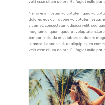
velit esse cillum dolore. Eu fugiat nulla pari
Nemo enim ipsam voluptatem quia voluptas 
dolores eos qui ratione voluptatem sequi n
sit amet, consectetur, adipisci velit, sed 
magnam aliquam quaerat voluptatem.Lorem i
tempor. incididu nt ut labore et dolore mag
ullamco. Laboris nisi. ut aliquip ex ea comm
velit esse cillum dolore. Eu fugiat nulla pari