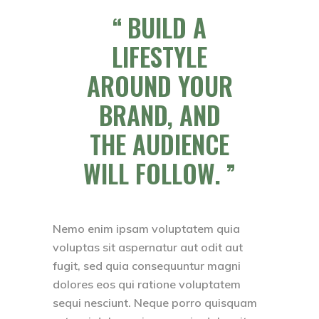
BUILD A
LIFESTYLE
AROUND YOUR
BRAND, AND
THE AUDIENCE
WILL FOLLOW.
Nemo enim ipsam voluptatem quia
voluptas sit aspernatur aut odit aut
fugit, sed quia consequuntur magni
dolores eos qui ratione voluptatem
sequi nesciunt. Neque porro quisquam