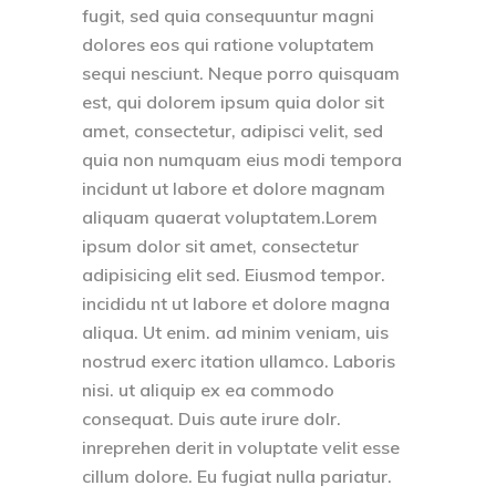
fugit, sed quia consequuntur magni
dolores eos qui ratione voluptatem
sequi nesciunt. Neque porro quisquam
est, qui dolorem ipsum quia dolor sit
amet, consectetur, adipisci velit, sed
quia non numquam eius modi tempora
incidunt ut labore et dolore magnam
aliquam quaerat voluptatem.Lorem
ipsum dolor sit amet, consectetur
adipisicing elit sed. Eiusmod tempor.
incididu nt ut labore et dolore magna
aliqua. Ut enim. ad minim veniam, uis
nostrud exerc itation ullamco. Laboris
nisi. ut aliquip ex ea commodo
consequat. Duis aute irure dolr.
inreprehen derit in voluptate velit esse
cillum dolore. Eu fugiat nulla pariatur.