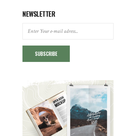
NEWSLETTER
SUBSCRIBE