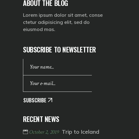
ABOUT THE BLOG
Lorem ipsum dolor sit amet, conse
ctetur adipisicing elit, sed do
eiusmod mas.
SUBSCRIBE TO NEWSLETTER
SUBSCRIBE
RECENT NEWS
Trip to Iceland
October 2, 2019