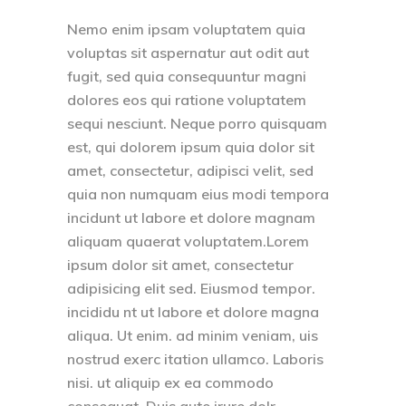
Nemo enim ipsam voluptatem quia
voluptas sit aspernatur aut odit aut
fugit, sed quia consequuntur magni
dolores eos qui ratione voluptatem
sequi nesciunt. Neque porro quisquam
est, qui dolorem ipsum quia dolor sit
amet, consectetur, adipisci velit, sed
quia non numquam eius modi tempora
incidunt ut labore et dolore magnam
aliquam quaerat voluptatem.Lorem
ipsum dolor sit amet, consectetur
adipisicing elit sed. Eiusmod tempor.
incididu nt ut labore et dolore magna
aliqua. Ut enim. ad minim veniam, uis
nostrud exerc itation ullamco. Laboris
nisi. ut aliquip ex ea commodo