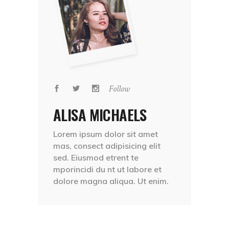
Follow
ALISA MICHAELS
Lorem ipsum dolor sit amet
mas, consect adipisicing elit
sed. Eiusmod etrent te
mporincidi du nt ut labore et
dolore magna aliqua. Ut enim.