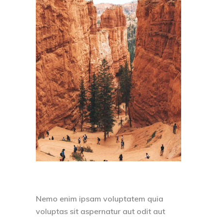
Nemo enim ipsam voluptatem quia
voluptas sit aspernatur aut odit aut