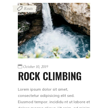
Routs
October 10, 2019
ROCK CLIMBING
Lorem ipsum dolor sit amet,
consectetur adipisicing elit sed.
Eiusmod tempor. incididu nt ut labore et