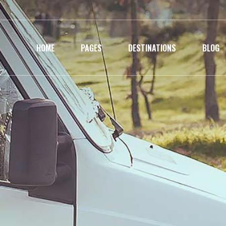
HOME
PAGES
DESTINATIONS
BLOG