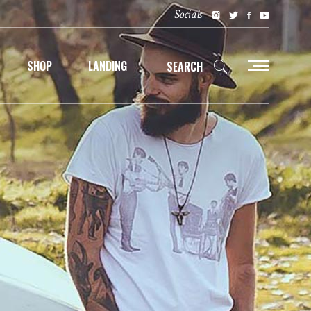
Socials
myhouseoffurniture.com
link slot gacor
toto togel
situs togel
situs togel
toto togel
toto togel
slot online
toto togel
situs togel
jacktoto
situs slot
situs slot
jacktoto
jacktoto
situs slot
slot gacor
situs slot
jacktoto
slot gacor
jacktoto
link gacor
link slot
slot resmi
SHOP
LANDING
SEARCH