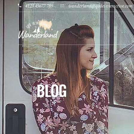
+123 45677 789
wanderland@qodeinteractive.com
BLOG