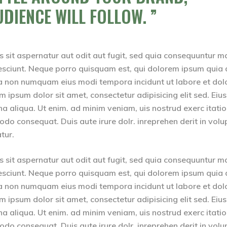
UDIENCE WILL FOLLOW.
sit aspernatur aut odit aut fugit, sed quia consequuntur m
esciunt. Neque porro quisquam est, qui dolorem ipsum quia 
quia non numquam eius modi tempora incidunt ut labore et dol
psum dolor sit amet, consectetur adipisicing elit sed. Ei
na aliqua. Ut enim. ad minim veniam, uis nostrud exerc itati
odo consequat. Duis aute irure dolr. inreprehen derit in volu
atur.
sit aspernatur aut odit aut fugit, sed quia consequuntur m
esciunt. Neque porro quisquam est, qui dolorem ipsum quia 
quia non numquam eius modi tempora incidunt ut labore et dol
psum dolor sit amet, consectetur adipisicing elit sed. Ei
na aliqua. Ut enim. ad minim veniam, uis nostrud exerc itati
odo consequat. Duis aute irure dolr. inreprehen derit in volu