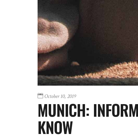
October 10, 2019
MUNICH: INFORM
KNOW