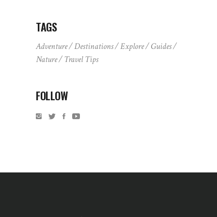
TAGS
Adventure
Destinations
Explore
Guides
Nature
Travel Tips
FOLLOW