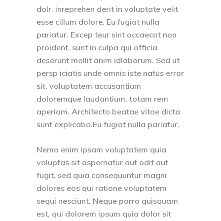
dolr. inreprehen derit in voluptate velit
esse cillum dolore. Eu fugiat nulla
pariatur. Excep teur sint occaecat non
proident, sunt in culpa qui officia
deserunt mollit anim idlaborum. Sed ut
persp iciatis unde omnis iste natus error
sit. voluptatem accusantium
doloremque laudantium, totam rem
aperiam. Architecto beatae vitae dicta
sunt explicabo.Eu fugiat nulla pariatur.
Nemo enim ipsam voluptatem quia
voluptas sit aspernatur aut odit aut
fugit, sed quia consequuntur magni
dolores eos qui ratione voluptatem
sequi nesciunt. Neque porro quisquam
est, qui dolorem ipsum quia dolor sit