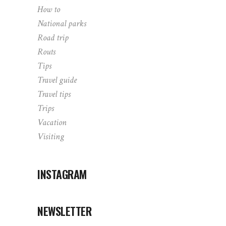
How to
National parks
Road trip
Routs
Tips
Travel guide
Travel tips
Trips
Vacation
Visiting
INSTAGRAM
NEWSLETTER