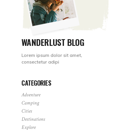
WANDERLUST BLOG
Lorem ipsum dolor sit amet,
consectetur adipi
CATEGORIES
Adventure
Camping
Cities
Destinations
Explore