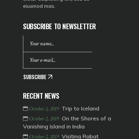
eiusmod mas.
SUBSCRIBE TO NEWSLETTER
SUBSCRIBE
RECENT NEWS
Trip to Iceland
October 2, 2019
On the Shores of a
October 2, 2019
Vanishing Island in India
Visiting Rabat
October 2, 2019