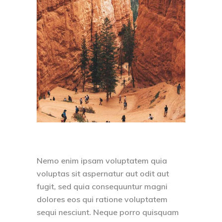
Nemo enim ipsam voluptatem quia
voluptas sit aspernatur aut odit aut
fugit, sed quia consequuntur magni
dolores eos qui ratione voluptatem
sequi nesciunt. Neque porro quisquam