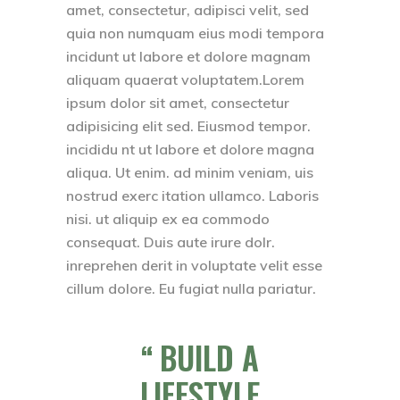
amet, consectetur, adipisci velit, sed
quia non numquam eius modi tempora
incidunt ut labore et dolore magnam
aliquam quaerat voluptatem.Lorem
ipsum dolor sit amet, consectetur
adipisicing elit sed. Eiusmod tempor.
incididu nt ut labore et dolore magna
aliqua. Ut enim. ad minim veniam, uis
nostrud exerc itation ullamco. Laboris
nisi. ut aliquip ex ea commodo
consequat. Duis aute irure dolr.
inreprehen derit in voluptate velit esse
cillum dolore. Eu fugiat nulla pariatur.
BUILD A
LIFESTYLE