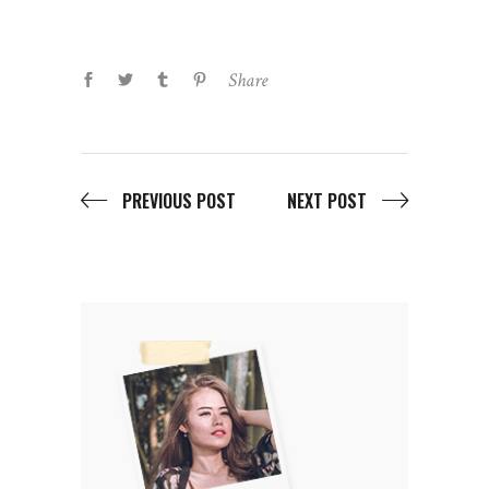
Share
PREVIOUS POST
NEXT POST