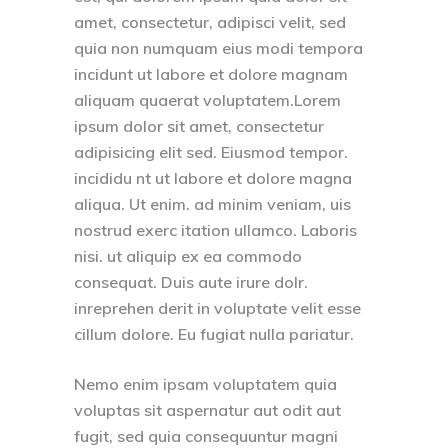
amet, consectetur, adipisci velit, sed
quia non numquam eius modi tempora
incidunt ut labore et dolore magnam
aliquam quaerat voluptatem.Lorem
ipsum dolor sit amet, consectetur
adipisicing elit sed. Eiusmod tempor.
incididu nt ut labore et dolore magna
aliqua. Ut enim. ad minim veniam, uis
nostrud exerc itation ullamco. Laboris
nisi. ut aliquip ex ea commodo
consequat. Duis aute irure dolr.
inreprehen derit in voluptate velit esse
cillum dolore. Eu fugiat nulla pariatur.
Nemo enim ipsam voluptatem quia
voluptas sit aspernatur aut odit aut
fugit, sed quia consequuntur magni