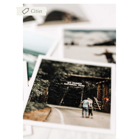
Cities