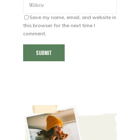
Save my name, email, and website in
this browser for the next time I
comment.
SUBMIT