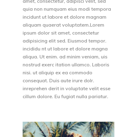
amet, consectetur, adipisci velit, sed
quia non numquam eius modi tempora
incidunt ut labore et dolore magnam
aliquam quaerat voluptatem.Lorem
ipsum dolor sit amet, consectetur
adipisicing elit sed. Eiusmod tempor.
incididu nt ut labore et dolore magna
aliqua. Ut enim. ad minim veniam, uis
nostrud exerc itation ullamco. Laboris
nisi. ut aliquip ex ea commodo
consequat. Duis aute irure dolr.
inreprehen derit in voluptate velit esse
cillum dolore. Eu fugiat nulla pariatur.