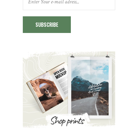
SUBSCRIBE