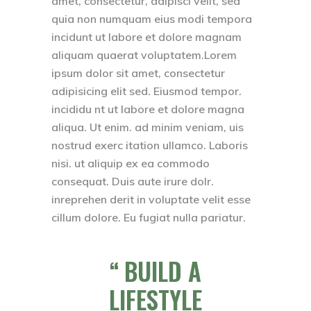
amet, consectetur, adipisci velit, sed
quia non numquam eius modi tempora
incidunt ut labore et dolore magnam
aliquam quaerat voluptatem.Lorem
ipsum dolor sit amet, consectetur
adipisicing elit sed. Eiusmod tempor.
incididu nt ut labore et dolore magna
aliqua. Ut enim. ad minim veniam, uis
nostrud exerc itation ullamco. Laboris
nisi. ut aliquip ex ea commodo
consequat. Duis aute irure dolr.
inreprehen derit in voluptate velit esse
cillum dolore. Eu fugiat nulla pariatur.
BUILD A
LIFESTYLE