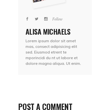
Follow
ALISA MICHAELS
Lorem ipsum dolor sit amet
mas, consect adipisicing elit
sed. Eiusmod etrent te
mporincidi du nt ut labore et
dolore magna aliqua. Ut enim.
POST A COMMENT