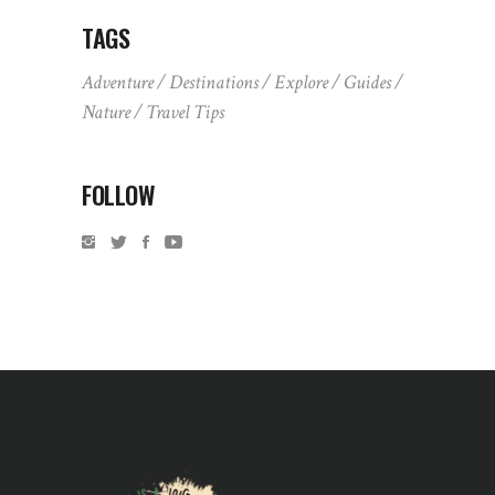
TAGS
Adventure
Destinations
Explore
Guides
Nature
Travel Tips
FOLLOW