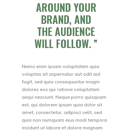
AROUND YOUR
BRAND, AND
THE AUDIENCE
WILL FOLLOW.
Nemo enim ipsam voluptatem quia
voluptas sit aspernatur aut odit aut
fugit, sed quia consequuntur magni
dolores eos qui ratione voluptatem
sequi nesciunt. Neque porro quisquam
est, qui dolorem ipsum quia dolor sit
amet, consectetur, adipisci velit, sed
quia non numquam eius modi tempora
incidunt ut labore et dolore magnam