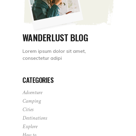
WANDERLUST BLOG
Lorem ipsum dolor sit amet,
consectetur adipi
CATEGORIES
Adventure
Camping
Cities
Destinations
Explore
How to