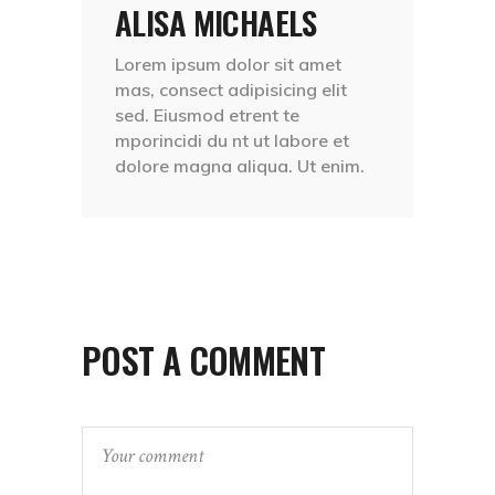
ALISA MICHAELS
Lorem ipsum dolor sit amet
mas, consect adipisicing elit
sed. Eiusmod etrent te
mporincidi du nt ut labore et
dolore magna aliqua. Ut enim.
POST A COMMENT