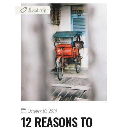
Road trip
October 10, 2019
12 REASONS TO