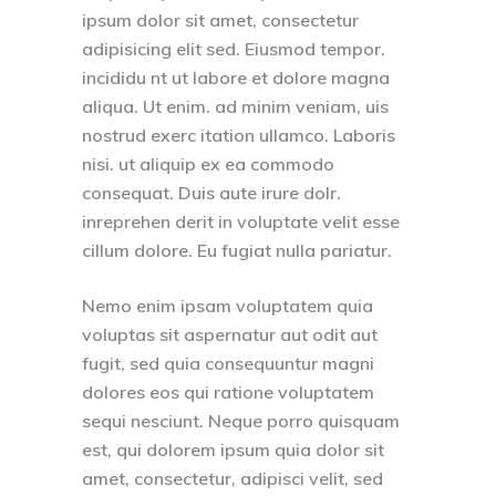
ipsum dolor sit amet, consectetur
adipisicing elit sed. Eiusmod tempor.
incididu nt ut labore et dolore magna
aliqua. Ut enim. ad minim veniam, uis
nostrud exerc itation ullamco. Laboris
nisi. ut aliquip ex ea commodo
consequat. Duis aute irure dolr.
inreprehen derit in voluptate velit esse
cillum dolore. Eu fugiat nulla pariatur.
Nemo enim ipsam voluptatem quia
voluptas sit aspernatur aut odit aut
fugit, sed quia consequuntur magni
dolores eos qui ratione voluptatem
sequi nesciunt. Neque porro quisquam
est, qui dolorem ipsum quia dolor sit
amet, consectetur, adipisci velit, sed