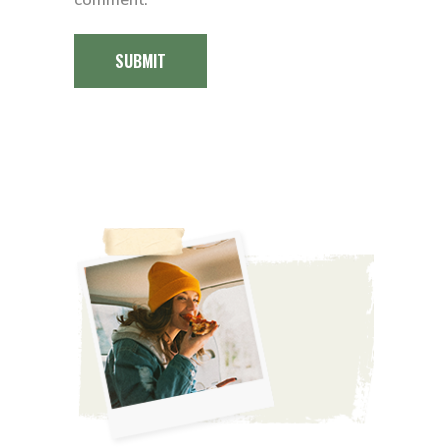
SUBMIT