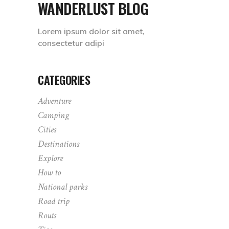
WANDERLUST BLOG
Lorem ipsum dolor sit amet,
consectetur adipi
CATEGORIES
Adventure
Camping
Cities
Destinations
Explore
How to
National parks
Road trip
Routs