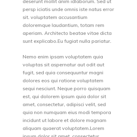
deserunt mollit anim idlaborum. Sed ut
persp iciatis unde omnis iste natus error
sit. voluptatem accusantium
doloremque laudantium, totam rem
aperiam. Architecto beatae vitae dicta
sunt explicabo.Eu fugiat nulla pariatur.
Nemo enim ipsam voluptatem quia
voluptas sit aspernatur aut odit aut
fugit, sed quia consequuntur magni
dolores eos qui ratione voluptatem
sequi nesciunt. Neque porro quisquam
est, qui dolorem ipsum quia dolor sit
amet, consectetur, adipisci velit, sed
quia non numquam eius modi tempora
incidunt ut labore et dolore magnam
aliquam quaerat voluptatem.Lorem
ipsum dolor sit amet, consectetur