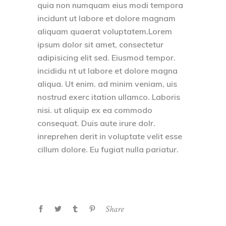
quia non numquam eius modi tempora
incidunt ut labore et dolore magnam
aliquam quaerat voluptatem.Lorem
ipsum dolor sit amet, consectetur
adipisicing elit sed. Eiusmod tempor.
incididu nt ut labore et dolore magna
aliqua. Ut enim. ad minim veniam, uis
nostrud exerc itation ullamco. Laboris
nisi. ut aliquip ex ea commodo
consequat. Duis aute irure dolr.
inreprehen derit in voluptate velit esse
cillum dolore. Eu fugiat nulla pariatur.
Share