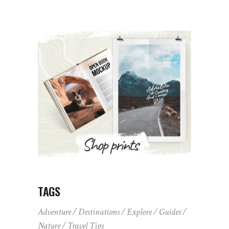
TAGS
Adventure
Destinations
Explore
Guides
Nature
Travel Tips