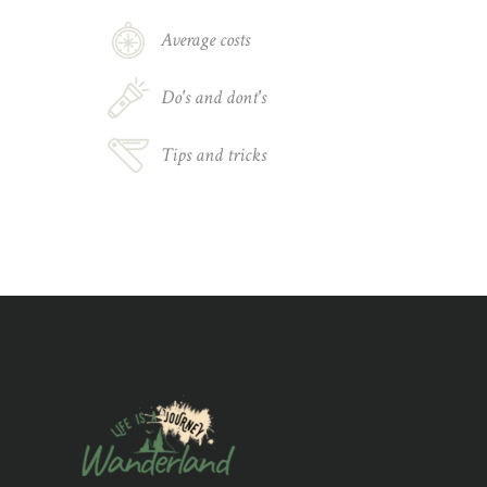
Average costs
Do's and dont's
Tips and tricks